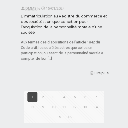
DMMS
le
15/01/2024
L’immatriculation au Registre du commerce et
des sociétés : unique condition pour
l’acquisition de la personnalité morale d’une
société
Aux termes des dispositions de l’article 1842 du
Code civil, les sociétés autres que celles en
participation jouissent de la personnalité morale à
compter de leur
[…]
Lire plus
1
2
3
4
5
6
7
8
9
10
11
12
13
14
15
16