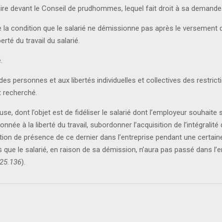
faire devant le Conseil de prudhommes, lequel fait droit à sa demande
 la condition que le salarié ne démissionne pas après le versement de
erté du travail du salarié.
.
des personnes et aux libertés individuelles et collectives des restrict
t recherché.
use, dont l’objet est de fidéliser le salarié dont l’employeur souhaite 
ionnée à la liberté du travail, subordonner l’acquisition de l’intégral
dition de présence de ce dernier dans l’entreprise pendant une certai
ue le salarié, en raison de sa démission, n’aura pas passé dans l’e
-25.136
).