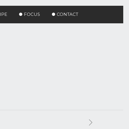
IPE
● FOCUS
● CONTACT